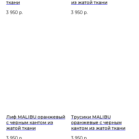
ткани
из жатой ткани
3 950
р.
3 950
р.
Лиф MALIBU оранжевый
Трусики MALIBU
с черным кантом из
оранжевые с черным
жатой ткани
кантом из жатой ткани
3 950
р.
3 950
р.