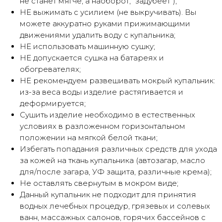
не станет мягче, а наоборот, "задубеет");
НЕ выжимать с усилием (не выкручивать). Вы
можете аккуратно руками прижимающими
движениями удалить воду с купальника;
НЕ использовать машинную сушку;
НЕ допускается сушка на батареях и
обогревателях;
НЕ рекомендуем развешивать мокрый купальник:
из-за веса воды изделие растягивается и
деформируется;
Сушить изделие необходимо в естественных
условиях в разложенном горизонтальном
положении на мягкой белой ткани;
Избегать попадания различных средств для ухода
за кожей на ткань купальника (автозагар, масло
для/после загара, УФ защита, различные крема);
Не оставлять свернутым в мокром виде;
Данный купальник не подходит для принятия
водных лечебных процедур, грязевых и солевых
ванн, массажных салонов, горячих бассейнов с