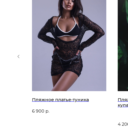
Лунное
Пляжное платье-туника
Пля
куп
6 900
р.
Я
4 20