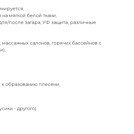
рмируется;
на мягкой белой ткани;
 для/после загара, УФ защита, различные
, массажных салонов, горячих бассейнов с
и);
и к образованию плесени;
ики - другого).