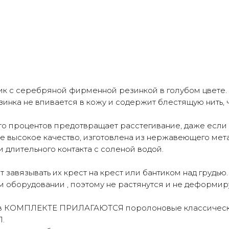
ик с серебряной фирменной резинкой в голубом цвете.
езинка не впивается в кожу и содержит блестящую нить,
то процентов предотвращает расстегивание, даже если 
ое высокое качество, изготовлена из нержавеющего ме
 длительного контакта с соленой водой.
 завязывать их крест на крест или бантиком над грудью
 оборудовании , поэтому не растянутся и не деформир
к, в КОМПЛЕКТЕ ПРИЛАГАЮТСЯ поролоновые классичес
.