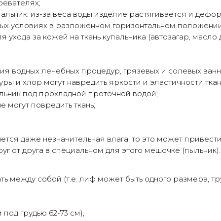
ревателях;
льник: из-за веса воды изделие растягивается и дефо
ых условиях в разложенном горизонтальном положении 
 ухода за кожей на ткань купальника (автозагар, масло
ия водных лечебных процедур, грязевых и солевых ванн
ы и хлор могут навредить яркости и эластичности ткан
льник под прохладной проточной водой;
е могут повредить ткань;
анется даже незначительная влага, то это может привест
уг от друга в специальном для этого мешочке (пыльник).
между собой (т.е. лиф может быть одного размера, трус
 под грудью 62-73 см),