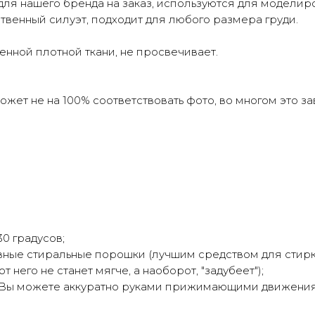
ля нашего бренда на заказ, используются для моделир
твенный силуэт, подходит для любого размера груди.
енной плотной ткани, не просвечивает.
жет не на 100% соответствовать фото, во многом это з
0 градусов;
ные стиральные порошки (лучшим средством для стирки 
 него не станет мягче, а наоборот, "задубеет");
. Вы можете аккуратно руками прижимающими движениям