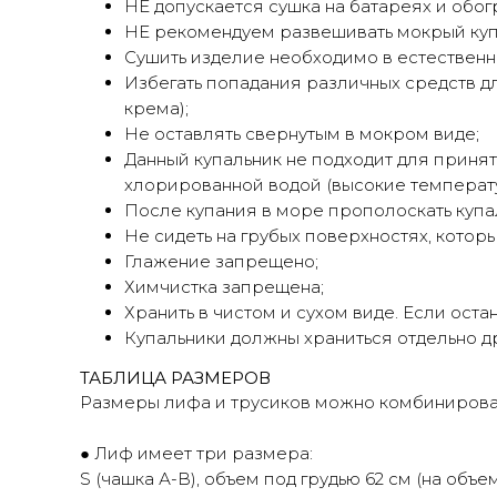
НЕ допускается сушка на батареях и обог
НЕ рекомендуем развешивать мокрый купа
Сушить изделие необходимо в естественн
Избегать попадания различных средств для
крема);
Не оставлять свернутым в мокром виде;
Данный купальник не подходит для принят
хлорированной водой (высокие температур
После купания в море прополоскать купа
Не сидеть на грубых поверхностях, которы
Глажение запрещено;
Химчистка запрещена;
Хранить в чистом и сухом виде. Если ост
Купальники должны храниться отдельно др
ТАБЛИЦА РАЗМЕРОВ
Размеры лифа и трусиков можно комбинировать 
● Лиф имеет три размера:
S (чашка А-В), объем под грудью 62 см (на объем