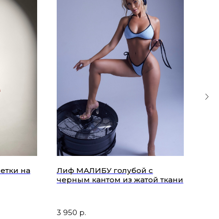
етки на
Лиф МАЛИБУ голубой c
Лиф
черным кантом из жатой ткани
тка
КО
3 950
р.
3 9