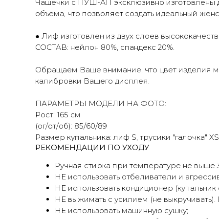
Чашечки с ПУШ-АП эксклюзивно изготовлены д
объема, что позволяет создать идеальный женс
● Лиф изготовлен из двух слоев высококачеств
СОСТАВ: нейлон 80%, спандекс 20%.
Обращаем Ваше внимание, что цвет изделия мо
калибровки Вашего дисплея.
ПАРАМЕТРЫ МОДЕЛИ НА ФОТО:
Рост: 165 см
(ог/от/об): 85/60/89
Размер купальника: лиф S, трусики "галочка" XS
РЕКОМЕНДАЦИИ ПО УХОДУ
Ручная стирка при температуре не выше 3
НЕ использовать отбеливатели и агрессив
НЕ использовать кондиционер (купальник от
НЕ выжимать с усилием (не выкручивать)
НЕ использовать машинную сушку;