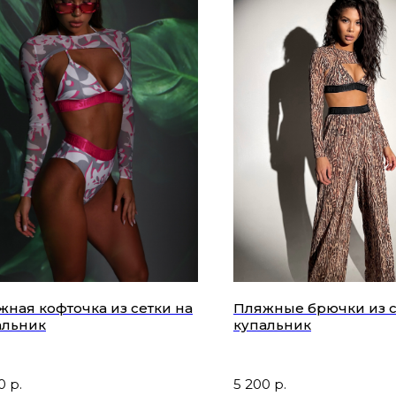
жная кофточка из сетки на
Пляжные брючки из с
альник
купальник
0
р.
5 200
р.