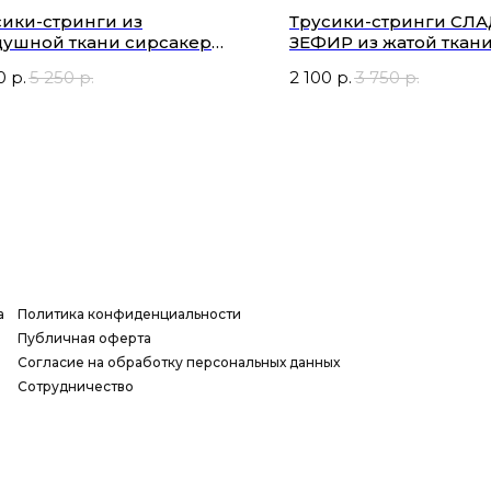
сики-стринги из
Трусики-стринги СЛ
душной ткани сирсакер
ЗЕФИР из жатой ткан
ОВЬ и КОНФЕТЫ
0
р.
5 250
р.
2 100
р.
3 750
р.
а
Политика конфиденциальности
Публичная оферта
Согласие на обработку персональных данных
Сотрудничество