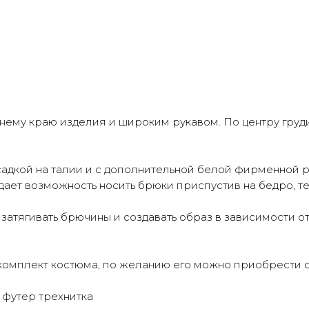
жнему краю изделия и широким рукавом. По центру гру
садкой на талии и с дополнительной белой фирменной р
ает возможность носить брюки приспустив на бедро, те
 затягивать брючины и создавать образ в зависимости 
комплект костюма, по желанию его можно приобрести о
футер трехнитка