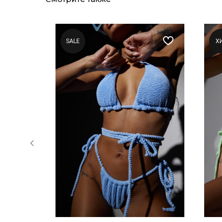
SALE
Х