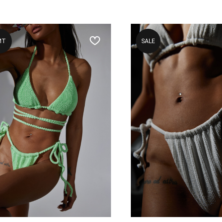
ИТ
SALE