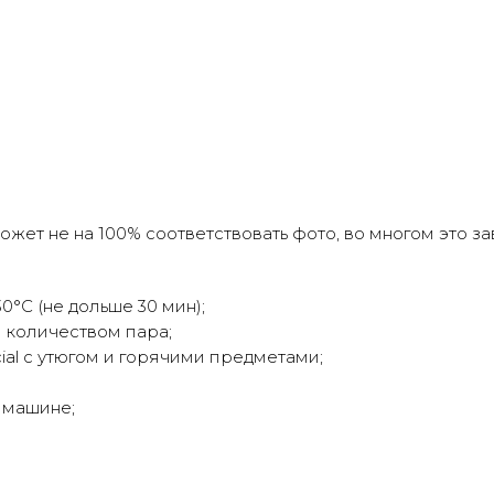
Оплата частями
латите сегодня 25% стоимости покупки картой люб
анка, остальное — тремя платежами раз в две недел
жет не на 100% соответствовать фото, во многом это з
Оплата
Через
Через
Через
сегодня
2 недели
4 недели
6 недель
25%
25%
25%
25%
°C (не дольше 30 мин);
м количеством пара;
cial с утюгом и горячими предметами;
Без комиссий и переплат
 машине;
Как обычная оплата картой
Понятно