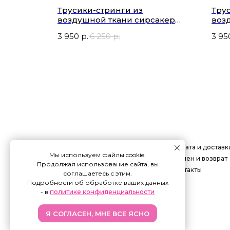
сетки на
Трусики-стринги из
Тру
воздушной ткани сирсакер
воз
ЛЮБОВЬ и КОНФЕТЫ
ЛЮБ
3 950
р.
6 250
р.
3 95
Оплата и доставк
Мы используем файлы cookie.
Обмен и возврат
Продолжая использование сайта, вы
Контакты
соглашаетесь с этим.
Подробности об обработке ваших данных
- в
политике конфиденциальности
Я СОГЛАСЕН, МНЕ ВСЕ ЯСНО