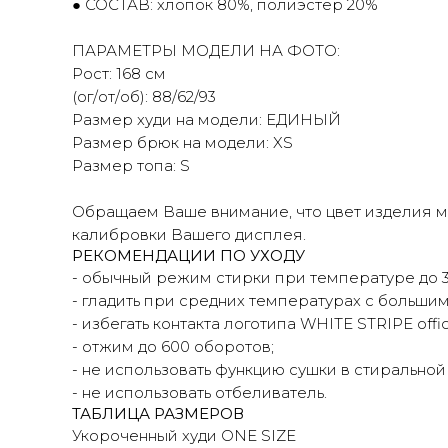
● СОСТАВ: хлопок 80%, полиэстер 20%
ПАРАМЕТРЫ МОДЕЛИ НА ФОТО:
Рост: 168 см
(ог/от/об): 88/62/93
Размер худи на модели: ЕДИНЫЙ
Размер брюк на модели: XS
Оп
б
Размер топа: S
Обращаем Ваше внимание, что цвет изделия мо
калибровки Вашего дисплея.
РЕКОМЕНДАЦИИ ПО УХОДУ
- обычный режим стирки при температуре до 30
- гладить при средних температурах с больши
- избегать контакта логотипа WHITE STRIPE offi
- отжим до 600 оборотов;
- не использовать функцию сушки в стиральной
- не использовать отбеливатель.
ТАБЛИЦА РАЗМЕРОВ
Укороченный худи ONE SIZE