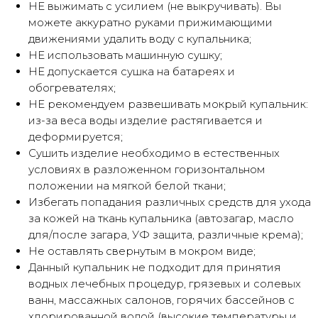
НЕ выжимать с усилием (не выкручивать). Вы
можете аккуратно руками прижимающими
движениями удалить воду с купальника;
НЕ использовать машинную сушку;
НЕ допускается сушка на батареях и
обогревателях;
НЕ рекомендуем развешивать мокрый купальник:
из-за веса воды изделие растягивается и
деформируется;
Сушить изделие необходимо в естественных
Оплата частями
условиях в разложенном горизонтальном
положении на мягкой белой ткани;
Избегать попадания различных средств для ухода
за кожей на ткань купальника (автозагар, масло
для/после загара, УФ защита, различные крема);
Оплатите сегодня 25% стоимости
покупки картой любого банка, остальное
Не оставлять свернутым в мокром виде;
— тремя платежами раз в две недели.
Данный купальник не подходит для принятия
водных лечебных процедур, грязевых и солевых
ванн, массажных салонов, горячих бассейнов с
Оплата
Через
Через
Через
хлорированной водой (высокие температуры и
сегодня
2 недели
4 недели
6 недель