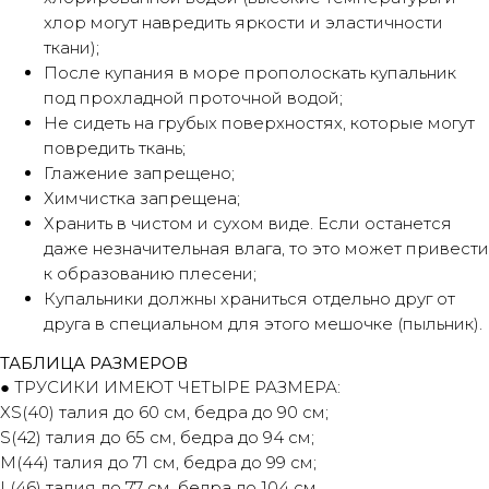
хлор могут навредить яркости и эластичности
25%
25%
25%
25%
ткани);
После купания в море прополоскать купальник
под прохладной проточной водой;
Без комиссий и переплат
Не сидеть на грубых поверхностях, которые могут
Как обычная оплата картой
повредить ткань;
Глажение запрещено;
Химчистка запрещена;
Понятно
Хранить в чистом и сухом виде. Если останется
даже незначительная влага, то это может привести
к образованию плесени;
Купальники должны храниться отдельно друг от
друга в специальном для этого мешочке (пыльник).
ТАБЛИЦА РАЗМЕРОВ
● ТРУСИКИ ИМЕЮТ ЧЕТЫРЕ РАЗМЕРА:
XS(40) талия до 60 см, бедра до 90 см;
S(42) талия до 65 см, бедра до 94 см;
М(44) талия до 71 см, бедра до 99 см;
L(46) талия до 77 см, бедра до 104 см.