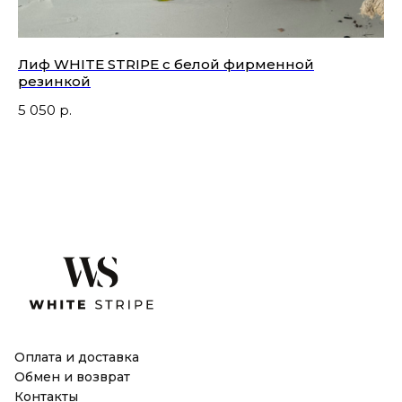
Лиф WHITE STRIPE с белой фирменной
С
резинкой
4 
5 050
р.
Не
Оплата и доставка
Обмен и возврат
Контакты