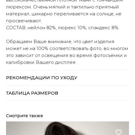
люрексом. Очень мягкий и тактильно приятный
материал, шикарно переливается на солнце, не
Оплата частями
просвечивают.
СОСТАВ: нейлон 82%, люрекс 10%, спандекс 8%.
Обращаем Ваше внимание, что цвет изделия
Оплатите сегодня 25% стоимости
может не на 100% соответствовать фото, во многом
покупки картой любого банка, остальное
это зависит от освещения во время фотосъёмки и
— тремя платежами раз в две недели.
калибровки Вашего дисплея.
РЕКОМЕНДАЦИИ ПО УХОДУ
Оплата
Через
Через
Через
сегодня
2 недели
4 недели
6 недель
25%
25%
25%
25%
ТАБЛИЦА РАЗМЕРОВ
Без комиссий и переплат
Смотрите также
Как обычная оплата картой