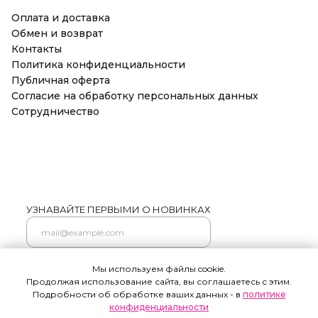
Оплата и доставка
Обмен и возврат
Контакты
Политика конфиденциальности
Публичная оферта
Согласие на обработку персональных данных
Сотрудничество
УЗНАВАЙТЕ ПЕРВЫМИ О НОВИНКАХ
Мы используем файлы cookie.
Подписаться
Продолжая использование сайта, вы соглашаетесь с этим.
Нажимая на кнопку "Подписаться" я соглашаюсь на
Подробности об обработке ваших данных - в
политике
обработку моих персональных данных и ознакомлен (а) с
условиями Политики конфиденциальности, Также я
конфиденциальности
выражаю свое Согласие с ч.1 ст.18 ФЗ от 13/03/2006 №38-ФЗ "О
рекламе" на направление мне на указанную мной
электронную почту информационных, рекламно-