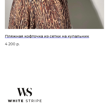
Пляжная кофточка из сетки на купальник
Ли
тк
4 200
р.
3 