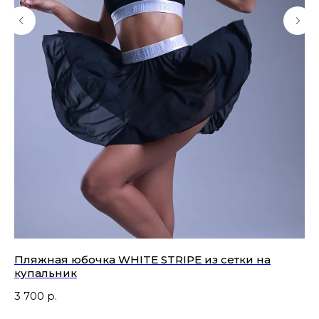
Пляжная юбочка WHITE STRIPE из сетки на
Пл
купальник
6 
3 700
р.
Не