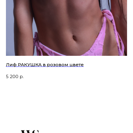
Лиф РАКУШКА в розовом цвете
Тр
ф
5 200
р.
4 