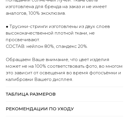
изготовлена для бренда на заказ и не имеет
аналогов, 100% эксклюзив.
Оплата частями
● Трусики-стринги изготовлены из двух слоев
высококачественной плотной ткани, не
просвечивают.
СОСТАВ: нейлон 80%, спандекс 20%.
Оплатите сегодня 25% стоимости
Обращаем Ваше внимание, что цвет изделия
покупки картой любого банка, остальное
может не на 100% соответствовать фото, во многом
— тремя платежами раз в две недели.
это зависит от освещения во время фотосъёмки и
калибровки Вашего дисплея.
Оплата
Через
Через
Через
сегодня
2 недели
4 недели
6 недель
ТАБЛИЦА РАЗМЕРОВ
25%
25%
25%
25%
РЕКОМЕНДАЦИИ ПО УХОДУ
Без комиссий и переплат
Как обычная оплата картой