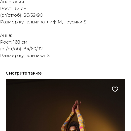
Анастасия:
Рост: 162 см
(ог/от/об): 86/59/90
Размер купальника: лиф M, трусики S
Анна:
Рост: 168 см
(ог/от/об): 84/60/92
Размер купальника: S
Смотрите также