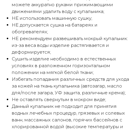
можете аккуратно руками прижимающими
движениями удалить воду с купальника;
НЕ использовать машинную сушку;
НЕ допускается сушка на батареях и
Оплатите сегодня 25% стоимости
обогревателях;
покупки картой любого банка, остальное
— тремя платежами раз в две недели.
НЕ рекомендуем развешивать мокрый купальник:
из-за веса воды изделие растягивается и
деформируется;
Оплата
Через
Через
Через
Сушить изделие необходимо в естественных
сегодня
2 недели
4 недели
6 недель
условиях в разложенном горизонтальном
25%
25%
25%
25%
положении на мягкой белой ткани;
Избегать попадания различных средств для ухода
за кожей на ткань купальника (автозагар, масло
Без комиссий и переплат
для/после загара, УФ защита, различные крема);
Не оставлять свернутым в мокром виде;
Как обычная оплата картой
Данный купальник не подходит для принятия
водных лечебных процедур, грязевых и солевых
Понятно
ванн, массажных салонов, горячих бассейнов с
хлорированной водой (высокие температуры и