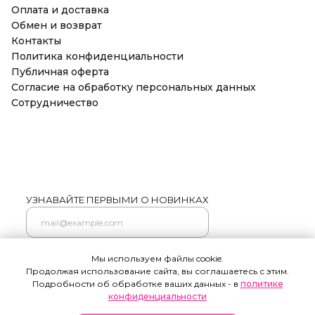
Оплата и доставка
Обмен и возврат
Контакты
Политика конфиденциальности
Публичная оферта
Согласие на обработку персональных данных
Сотрудничество
УЗНАВАЙТЕ ПЕРВЫМИ О НОВИНКАХ
Мы используем файлы cookie.
Подписаться
Продолжая использование сайта, вы соглашаетесь с этим.
Нажимая на кнопку "Подписаться" я соглашаюсь на
Подробности об обработке ваших данных - в
политике
обработку моих персональных данных и ознакомлен (а) с
условиями Политики конфиденциальности, Также я
конфиденциальности
выражаю свое Согласие с ч.1 ст.18 ФЗ от 13/03/2006 №38-ФЗ "О
рекламе" на направление мне на указанную мной
электронную почту информационных, рекламно-
информационных сообщений