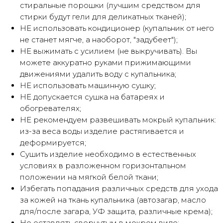
стиральные порошки (лучшим средством для
стирки будут гели для деликатных тканей);
НЕ использовать кондиционер (купальник от него
не станет мягче, а наоборот, "задубеет");
НЕ выжимать с усилием (не выкручивать). Вы
можете аккуратно руками прижимающими
движениями удалить воду с купальника;
НЕ использовать машинную сушку;
НЕ допускается сушка на батареях и
обогревателях;
НЕ рекомендуем развешивать мокрый купальник:
из-за веса воды изделие растягивается и
деформируется;
Сушить изделие необходимо в естественных
условиях в разложенном горизонтальном
положении на мягкой белой ткани;
Избегать попадания различных средств для ухода
за кожей на ткань купальника (автозагар, масло
для/после загара, УФ защита, различные крема);
Не оставлять свернутым в мокром виде;