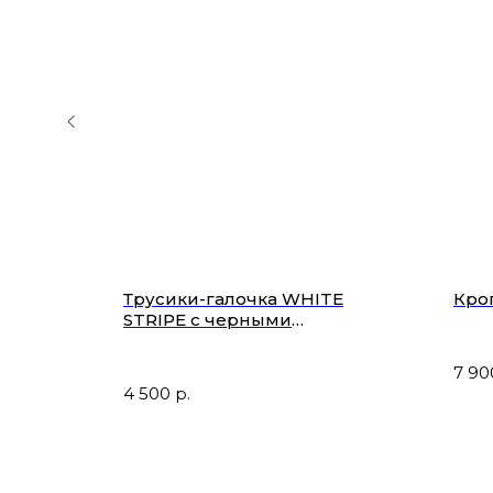
тье
Трусики-галочка WHITE
Кро
STRIPE с черными
фирменными резинками
7 90
4 500
р.