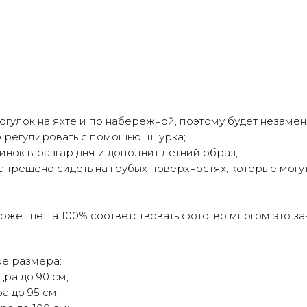
огулок на яхте и по набережной, поэтому будет незаме
 регулировать с помощью шнурка;
нок в разгар дня и дополнит летний образ;
апрещено сидеть на грубых поверхностях, которые могут 
жет не на 100% соответствовать фото, во многом это з
ре размера:
дра до 90 см;
а до 95 см;