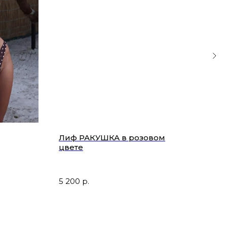
Лиф РАКУШКА в розовом
Тру
цвете
роз
тка
5 200
р.
3 9