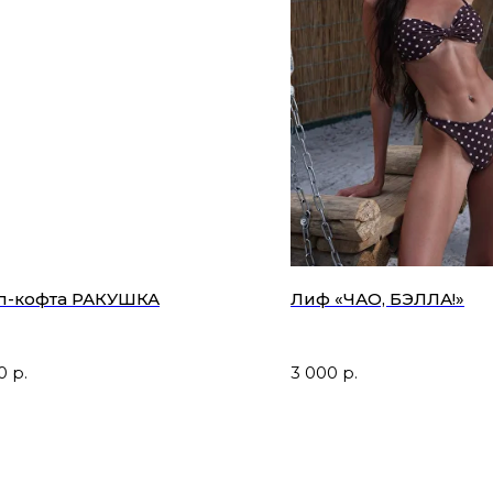
п-кофта РАКУШКА
Лиф «ЧАО, БЭЛЛА!»
0
р.
3 000
р.