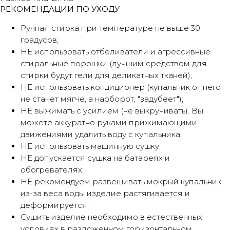
РЕКОМЕНДАЦИИ ПО УХОДУ
Оплата частями
Ручная стирка при температуре не выше 30
градусов;
НЕ использовать отбеливатели и агрессивные
стиральные порошки (лучшим средством для
стирки будут гели для деликатных тканей);
Оплатите сегодня 25% стоимости
НЕ использовать кондиционер (купальник от него
покупки картой любого банка, остальное
— тремя платежами раз в две недели.
не станет мягче, а наоборот, "задубеет");
НЕ выжимать с усилием (не выкручивать). Вы
можете аккуратно руками прижимающими
Оплата
Через
Через
Через
движениями удалить воду с купальника;
сегодня
2 недели
4 недели
6 недель
НЕ использовать машинную сушку;
25%
25%
25%
25%
НЕ допускается сушка на батареях и
обогревателях;
НЕ рекомендуем развешивать мокрый купальник:
Без комиссий и переплат
из-за веса воды изделие растягивается и
деформируется;
Как обычная оплата картой
Сушить изделие необходимо в естественных
условиях в разложенном горизонтальном