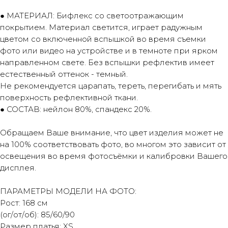
● МАТЕРИАЛ: Бифлекс со светоотражающим
покрытием. Материал светится, играет радужным
цветом со включенной вспышкой во время съемки
фото или видео на устройстве и в темноте при ярком
направленном свете. Без вспышки рефлектив имеет
естественный оттенок - темный.
Не рекомендуется царапать, тереть, перегибать и мять
поверхность рефлективной ткани.
● СОСТАВ: нейлон 80%, спандекс 20%.
Обращаем Ваше внимание, что цвет изделия может не
на 100% соответствовать фото, во многом это зависит от
освещения во время фотосъёмки и калибровки Вашего
дисплея.
ПАРАМЕТРЫ МОДЕЛИ НА ФОТО:
Рост: 168 см
(ог/от/об): 85/60/90
Размер платья: XS