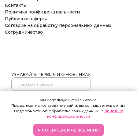
Контакты
Политика конфиденциальности
Публичная оферта
Согласие на обработку персональных данных
Сотрудничество
УЗНАВАЙТЕ ПЕРВЫМИ О НОВИНКАХ
Мы используем файлы cookie.
Подписаться
Продолжая использование сайта, вы соглашаетесь с этим.
Нажимая на кнопку "Подписаться" я соглашаюсь на
Подробности об обработке ваших данных - в
политике
обработку моих персональных данных и ознакомлен (а) с
условиями Политики конфиденциальности, Также я
конфиденциальности
выражаю свое Согласие с ч.1 ст.18 ФЗ от 13/03/2006 №38-ФЗ "О
рекламе" на направление мне на указанную мной
электронную почту информационных, рекламно-
информационных сообщений
Я СОГЛАСЕН, МНЕ ВСЕ ЯСНО