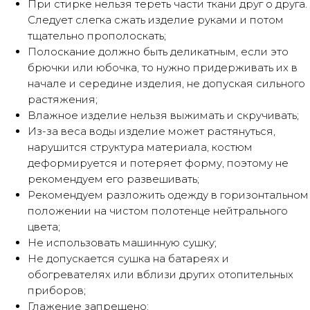
При стирке нельзя тереть части ткани друг о друга.
Оплата частями
Следует слегка сжать изделие руками и потом
тщательно прополоскать;
Полоскание должно быть деликатным, если это
брючки или юбочка, то нужно придерживать их в
начале и середине изделия, не допуская сильного
Оплатите сегодня 25% стоимости
растяжения;
покупки картой любого банка, остальное
Влажное изделие нельзя выжимать и скручивать;
— тремя платежами раз в две недели.
Из-за веса воды изделие может растянуться,
нарушится структура материала, костюм
Оплата
Через
Через
Через
деформируется и потеряет форму, поэтому не
сегодня
2 недели
4 недели
6 недель
рекомендуем его развешивать;
25%
25%
25%
25%
Рекомендуем разложить одежду в горизонтальном
положении на чистом полотенце нейтрального
цвета;
Без комиссий и переплат
Не использовать машинную сушку;
Не допускается сушка на батареях и
Как обычная оплата картой
обогревателях или вблизи других отопительных
приборов;
Понятно
Глажение запрещено;