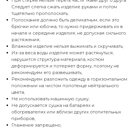
При стирке нельзя тереть части ткани друг о друга.
Следует слегка сжать изделие руками и потом
тщательно прополоскать;
Полоскание должно быть деликатным, если это
брючки или юбочка, то нужно придерживать их в
начале и середине изделия, не допуская сильного
растяжения;
Влажное изделие нельзя выжимать и скручивать;
Из-за веса воды изделие может растянуться,
нарушится структура материала, костюм
деформируется и потеряет форму, поэтому не
рекомендуем его развешивать;
Рекомендуем разложить одежду в горизонтальном
положении на чистом полотенце нейтрального
цвета;
Не использовать машинную сушку;
Не допускается сушка на батареях и
обогревателях или вблизи других отопительных
приборов;
Глажение запрещено;