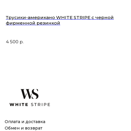
Трусики-американо WHITE STRIPE с черной
Тр
фирменной резинкой
3 
4 500
р.
Оплата и доставка
Обмен и возврат