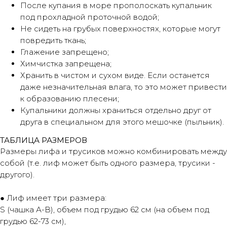
После купания в море прополоскать купальник
под прохладной проточной водой;
Понятно
Не сидеть на грубых поверхностях, которые могут
повредить ткань;
Глажение запрещено;
Химчистка запрещена;
Хранить в чистом и сухом виде. Если останется
даже незначительная влага, то это может привести
к образованию плесени;
Купальники должны храниться отдельно друг от
друга в специальном для этого мешочке (пыльник).
ТАБЛИЦА РАЗМЕРОВ
Размеры лифа и трусиков можно комбинировать между
собой (т.е. лиф может быть одного размера, трусики -
другого).
● Лиф имеет три размера:
S (чашка А-В), объем под грудью 62 см (на объем под
грудью 62-73 см),