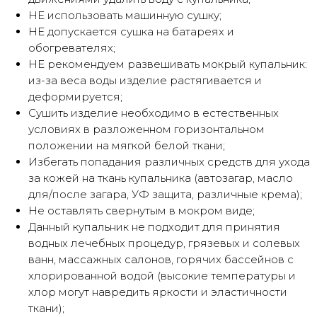
НЕ использовать машинную сушку;
НЕ допускается сушка на батареях и
обогревателях;
Оплата частями
НЕ рекомендуем развешивать мокрый купальник:
из-за веса воды изделие растягивается и
деформируется;
Сушить изделие необходимо в естественных
условиях в разложенном горизонтальном
Оплатите сегодня 25% стоимости
положении на мягкой белой ткани;
покупки картой любого банка, остальное
— тремя платежами раз в две недели.
Избегать попадания различных средств для ухода
за кожей на ткань купальника (автозагар, масло
для/после загара, УФ защита, различные крема);
Оплата
Через
Через
Через
Не оставлять свернутым в мокром виде;
сегодня
2 недели
4 недели
6 недель
Данный купальник не подходит для принятия
25%
25%
25%
25%
водных лечебных процедур, грязевых и солевых
ванн, массажных салонов, горячих бассейнов с
хлорированной водой (высокие температуры и
Без комиссий и переплат
хлор могут навредить яркости и эластичности
ткани);
Как обычная оплата картой