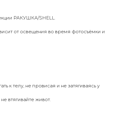
лекции РАКУШКА/SHELL.
ависит от освещения во время фотосъёмки и
ь к телу, не провисая и не затягиваясь у
ого
 не втягивайте живот.
и.