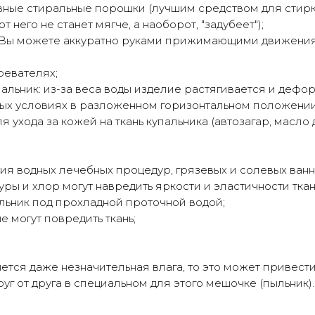
ные стиральные порошки (лучшим средством для стирки 
25%
25%
25%
25%
 него не станет мягче, а наоборот, "задубеет");
. Вы можете аккуратно руками прижимающими движениям
Без комиссий и переплат
ревателях;
Как обычная оплата картой
льник: из-за веса воды изделие растягивается и дефо
ых условиях в разложенном горизонтальном положении 
Понятно
 ухода за кожей на ткань купальника (автозагар, масло
ия водных лечебных процедур, грязевых и солевых ванн
ы и хлор могут навредить яркости и эластичности ткан
льник под прохладной проточной водой;
е могут повредить ткань;
анется даже незначительная влага, то это может привест
уг от друга в специальном для этого мешочке (пыльник).