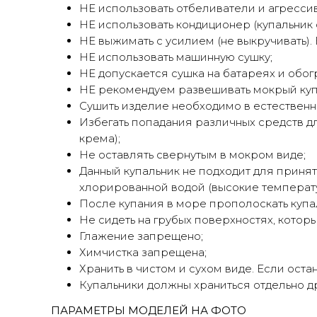
НЕ использовать отбеливатели и агрессив
НЕ использовать кондиционер (купальник от
НЕ выжимать с усилием (не выкручивать)
НЕ использовать машинную сушку;
НЕ допускается сушка на батареях и обог
НЕ рекомендуем развешивать мокрый купа
Сушить изделие необходимо в естественн
Избегать попадания различных средств для
крема);
Не оставлять свернутым в мокром виде;
Данный купальник не подходит для принят
хлорированной водой (высокие температур
После купания в море прополоскать купа
Не сидеть на грубых поверхностях, которы
Глажение запрещено;
Химчистка запрещена;
Хранить в чистом и сухом виде. Если ост
Купальники должны храниться отдельно др
ПАРАМЕТРЫ МОДЕЛЕЙ НА ФОТО