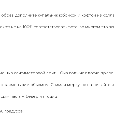
 образ, дополните купальник юбочкой и кофтой из кол
жет не на 100% соответствовать фото, во многом это з
Оплата частями
ощью сантиметровой ленты. Она должна плотно прилегат
латите сегодня 25% стоимости покупки картой люб
 с наименьшим объемом. Снимая мерку, не напрягайте и
анка, остальное — тремя платежами раз в две недел
щим частям бедер и ягодиц.
Оплата
Через
Через
Через
сегодня
2 недели
4 недели
6 недель
0 градусов;